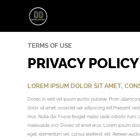
TERMS OF USE
PRIVACY POLICY
LOREM IPSUM DOLOR SIT AMET, CON
Donec in velit vel ipsum auctor pulvinar. Proin ullamco
dolor sit amet, onsectet uer adipiscing elit.Praesent v
mus. Nulla dui. Fusce feugiat males uada odiorbi nunc 
malesuada orci. Donec sit amet eros. Lorem ipsum dolor
eget, elementum vel, cursus eleifend, elit. Aenean auctor