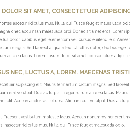
M DOLOR SIT AMET, CONSECTETUER ADIPISCIN
ontes ascetur ridiculus mus. Nulla dui. Fusce feugiat males uada odio
a magna onec accumsan malesuada orci. Donec sit amet eros. Lorem ips
us dolor, dapibus eget, elementum vel, cursus eleifend, elit. Aenean 
ictum magna. Sed laoreet aliquam leo. Ut tellus dolor, dapibus eget, 
utrum ante eu lacus. Lorem ipsum dolor sit amet, consectetuer adipiscin
SUS NEC, LUCTUS A, LOREM. MAECENAS TRISTI
ctetuer adipiscing elit. Mauris fermentum dictum magna. Sed laoreet 
Aliquam erat volutpat. Duis ac turpis. Integer rutrum ante eu lacus. Ma
d, elit. Aenean auctor wisi et urna. Aliquam erat volutpat. Duis ac turp
it. Praesent vestibulum molestie lacus. Aenean nonummy hendrerit mau
s, nascetur ridiculus mus. Nulla dui. Fusce feugiat malesuada odio.