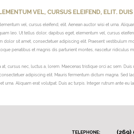
LEMENTUM VEL, CURSUS ELEIFEND, ELIT. DUIS
lementum vel, cursus eleifend, elit. Aenean auctor wisi et urna. Aliquam
m leo. Ut tellus dolor, dapibus eget, elementum vel, cursus eleifend, 
um dolor sit amet, consectetuer adipiscing elit. Praesent vestibulum
toque penatibus et magnis dis parturient montes, nascetur ridiculus mu
 at, cursus nec, luctus a, lorem. Maecenas tristique orci ac sem. Du
consectetuer adipiscing elit. Mauris fermentum dictum magna. Sed laor
et urna. Aliquam erat volutpat. Duis ac turpis. Integer rutrum ante eu l
(269)
TELEPHONE: