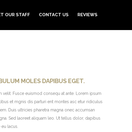
T OUR STAFF
CONTACT US
REVIEWS
IBULUM MOLES DAPIBUS EGET.
ntum velit. Fusce euismod consequ at ante. Lorem ipsum
bus et mgnis dis parturi ent montes asc etur ridiculus
c sem. Duis ultricies pharetra magna onec accumsan
a. Sed laoreet aliquam leo. Ut tellus dolor, dapibus
 eu lacus.