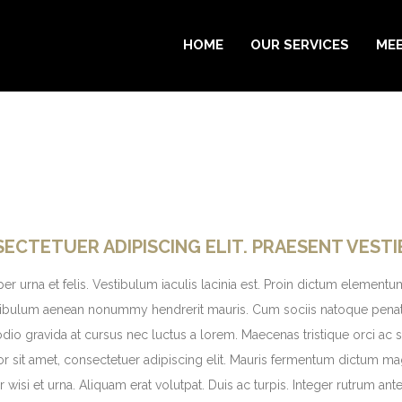
HOME
OUR SERVICES
MEE
SECTETUER ADIPISCING ELIT. PRAESENT VEST
rper urna et felis. Vestibulum iaculis lacinia est. Proin dictum eleme
estibulum aenean nonummy hendrerit mauris. Cum sociis natoque penati
odio gravida at cursus nec luctus a lorem. Maecenas tristique orci a
 sit amet, consectetuer adipiscing elit. Mauris fermentum dictum magn
 wisi et urna. Aliquam erat volutpat. Duis ac turpis. Integer rutrum ante